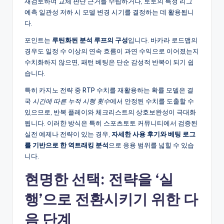
재검토하여 교체 판단 근거를 수립하거나, 토토의 특정 리그
예측 일관성 저하 시 모델 변경 시기를 결정하는 데 활용됩니
다.
포인트는
루틴화된 분석 루프의 구성
입니다. 바카라 로드맵의
경우도 일정 수 이상의 연속 흐름이 과연 수익으로 이어졌는지
수치화하지 않으면, 패턴 베팅은 단순 감성적 반복이 되기 쉽
습니다.
특히 카지노 전략 중 RTP 수치를 재활용하는 확률 모델은 결
국
시간에 따른 누적 시행 횟수
에서 안정된 수치를 도출할 수
있으므로, 반복 플레이와 체크리스트의 상호보완성이 극대화
됩니다. 이러한 방식은 특히 스포츠토토 커뮤니티에서 검증된
실전 예제나 전략이 있는 경우,
자세한 사용 후기와 베팅 로그
를 기반으로 한 역트래킹 분석
으로 응용 범위를 넓힐 수 있습
니다.
현명한 선택: 전략을 ‘실
행’으로 전환시키기 위한 다
음 단계