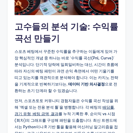
고수들의 분석 기술: 수익률
곡선 만들기
스포츠 베팅에서 꾸준한 수익률을 추구하는 이들에게 있어 가
장 핵심적인 개념 중 하나는 바로 ‘수익률 곡선(PnL Curve)’
분석입니다. 단기적 당락에 일희일비하는 대신, 시간이 흐름에
따라 자신의 베팅 패턴이 과연 손익 측면에서 어떤 기울기를
띠고 있는지를 객관적으로 분석해야 합니다. 이는 카지노 전략
을 기계적으로 반복하기보다는,
데이터 기반 의사결정
으로 전
환하는 초기 단계라 할 수 있겠습니다.
먼저, 스포츠토토 커뮤니티 경험자들은 수익률 곡선 작성을 위
해 ‘엑셀 또는 전용 분석 툴’을 병행합니다. 각 베팅의
배당률,
경기 유형, 베팅 금액, 결과
를 누적 기록한 후, 순이익 vs 시점
(회차)의 그래프를 구성해 패턴을 도출합니다. 최신 트렌드에
서는 Python이나 R 기반 툴을 활용해 머신러닝 알고리즘을 접