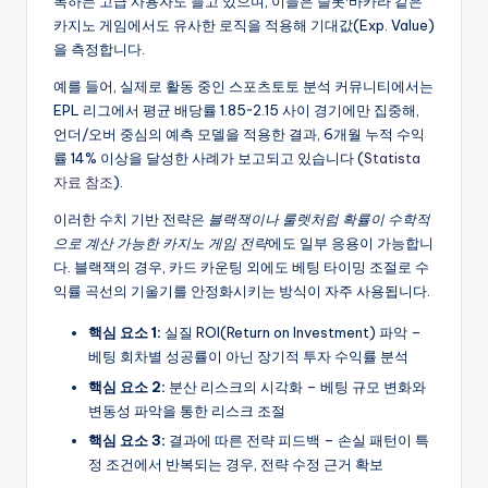
목하는 고급 사용자도 늘고 있으며, 이들은 슬롯·바카라 같은
카지노 게임에서도 유사한 로직을 적용해 기대값(Exp. Value)
을 측정합니다.
예를 들어, 실제로 활동 중인 스포츠토토 분석 커뮤니티에서는
EPL 리그에서 평균 배당률 1.85~2.15 사이 경기에만 집중해,
언더/오버 중심의 예측 모델을 적용한 결과, 6개월 누적 수익
률 14% 이상을 달성한 사례가 보고되고 있습니다 (
Statista
자료 참조
).
이러한 수치 기반 전략은
블랙잭이나 룰렛처럼 확률이 수학적
으로 계산 가능한 카지노 게임 전략
에도 일부 응용이 가능합니
다. 블랙잭의 경우, 카드 카운팅 외에도 베팅 타이밍 조절로 수
익률 곡선의 기울기를 안정화시키는 방식이 자주 사용됩니다.
핵심 요소 1:
실질 ROI(Return on Investment) 파악 –
베팅 회차별 성공률이 아닌 장기적 투자 수익률 분석
핵심 요소 2:
분산 리스크의 시각화 – 베팅 규모 변화와
변동성 파악을 통한 리스크 조절
핵심 요소 3:
결과에 따른 전략 피드백 – 손실 패턴이 특
정 조건에서 반복되는 경우, 전략 수정 근거 확보