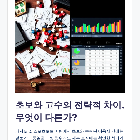
초보와 고수의 전략적 차이,
무엇이 다른가?
카지노 및 스포츠토토 베팅에서 초보와 숙련된 이용자 간에는
겉보기에 동일한 베팅 행위라도 내부 로직에는 확연한 차이가