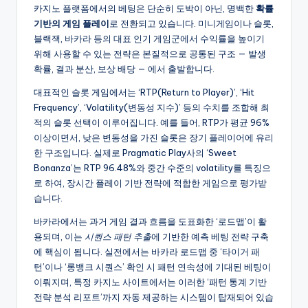
카지노 플랫폼에서의 베팅은 단순히 도박이 아닌, 명백한
확률
기반의 게임 플레이
로 전환되고 있습니다. 미니게임이나 슬롯,
블랙잭, 바카라 등의 대표 인기 게임군에서 수익률을 높이기
위해 사용할 수 있는 전략은 본질적으로 공통된 구조 — 발생
확률, 결과 분산, 보상 배당 — 에서 출발합니다.
대표적인 슬롯 게임에서는 ‘RTP(Return to Player)’, ‘Hit
Frequency’, ‘Volatility(변동성 지수)’ 등의 수치를 조합해 최
적의 슬롯 선택이 이루어집니다. 예를 들어, RTP가 평균 96%
이상이면서, 낮은 변동성을 가진 슬롯은 장기 플레이어에 유리
한 구조입니다. 실제로 Pragmatic Play사의 ‘Sweet
Bonanza’는 RTP 96.48%와 중간 수준의 volatility를 특징으
로 하여, 장시간 플레이 기반 전략에 적합한 게임으로 평가받
습니다.
바카라에서는 과거 게임 결과 흐름을 도표화한 ‘로드맵’이 활
용되며, 이는
시퀀스 패턴 추출
에 기반한 예측 베팅 전략 구축
에 핵심이 됩니다. 실전에서는 바카라 로드맵 중 ‘타이거 패
턴’이나 ‘롱뱅크 시퀀스’ 확인 시 패턴 연속성에 기대된 베팅이
이뤄지며, 특정 카지노 사이트에서는 이러한 ‘패턴 통계 기반
전략 분석 리포트’까지 자동 제공하는 시스템이 탑재되어 있습