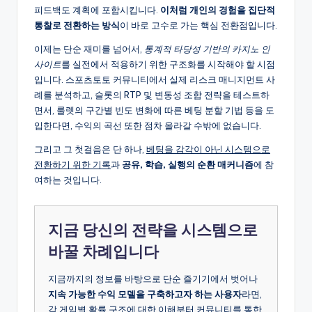
피드백도 계획에 포함시킵니다.
이처럼 개인의 경험을 집단적
통찰로 전환하는 방식
이 바로 고수로 가는 핵심 전환점입니다.
이제는 단순 재미를 넘어서,
통계적 타당성 기반의 카지노 인
사이트
를 실전에서 적용하기 위한 구조화를 시작해야 할 시점
입니다. 스포츠토토 커뮤니티에서 실제 리스크 매니지먼트 사
례를 분석하고, 슬롯의 RTP 및 변동성 조합 전략을 테스트하
면서, 룰렛의 구간별 빈도 변화에 따른 베팅 분할 기법 등을 도
입한다면, 수익의 곡선 또한 점차 올라갈 수밖에 없습니다.
그리고 그 첫걸음은 단 하나,
베팅을 감각이 아닌 시스템으로
전환하기 위한 기록
과
공유, 학습, 실행의 순환 매커니즘
에 참
여하는 것입니다.
지금 당신의 전략을 시스템으로
바꿀 차례입니다
지금까지의 정보를 바탕으로 단순 즐기기에서 벗어나
지속 가능한 수익 모델을 구축하고자 하는 사용자
라면,
각 게임별 확률 구조에 대한 이해부터 커뮤니티를 통한