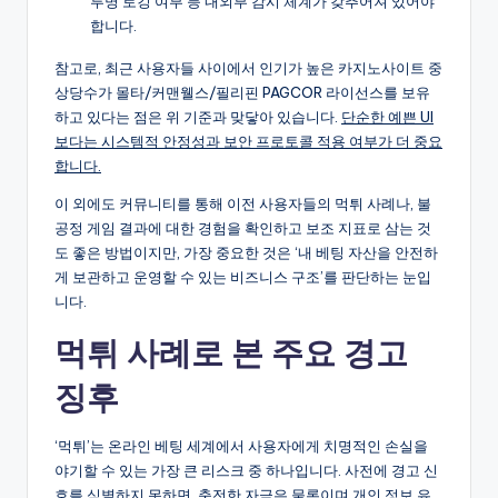
투명 로깅 여부 등 내외부 감시 체계가 갖추어져 있어야
합니다.
참고로, 최근 사용자들 사이에서 인기가 높은 카지노사이트 중
상당수가 몰타/커맨웰스/필리핀 PAGCOR 라이선스를 보유
하고 있다는 점은 위 기준과 맞닿아 있습니다.
단순한 예쁜 UI
보다는 시스템적 안정성과 보안 프로토콜 적용 여부가 더 중요
합니다.
이 외에도 커뮤니티를 통해 이전 사용자들의 먹튀 사례나, 불
공정 게임 결과에 대한 경험을 확인하고 보조 지표로 삼는 것
도 좋은 방법이지만, 가장 중요한 것은 ‘내 베팅 자산을 안전하
게 보관하고 운영할 수 있는 비즈니스 구조’를 판단하는 눈입
니다.
먹튀 사례로 본 주요 경고
징후
‘먹튀’는 온라인 베팅 세계에서 사용자에게 치명적인 손실을
야기할 수 있는 가장 큰 리스크 중 하나입니다. 사전에 경고 신
호를 식별하지 못하면, 충전한 자금은 물론이며 개인 정보 유