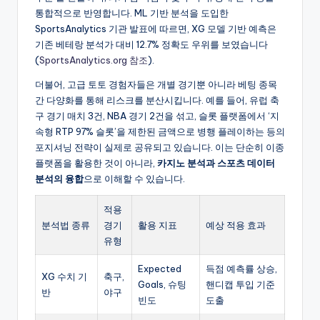
통합적으로 반영합니다. ML 기반 분석을 도입한
SportsAnalytics 기관 발표에 따르면, XG 모델 기반 예측은
기존 베테랑 분석가 대비 12.7% 정확도 우위를 보였습니다
(
SportsAnalytics.org 참조
).
더불어, 고급 토토 경험자들은 개별 경기뿐 아니라 베팅 종목
간 다양화를 통해 리스크를 분산시킵니다. 예를 들어, 유럽 축
구 경기 매치 3건, NBA 경기 2건을 섞고, 슬롯 플랫폼에서 ‘지
속형 RTP 97% 슬롯’을 제한된 금액으로 병행 플레이하는 등의
포지셔닝 전략이 실제로 공유되고 있습니다. 이는 단순히 이종
플랫폼을 활용한 것이 아니라,
카지노 분석과 스포츠 데이터
분석의 융합
으로 이해할 수 있습니다.
적용
분석법 종류
경기
활용 지표
예상 적용 효과
유형
Expected
득점 예측률 상승,
XG 수치 기
축구,
Goals, 슈팅
핸디캡 투입 기준
반
야구
빈도
도출