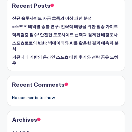
Recent Posts
신규 슬롯사이트 자금 흐름의 이상 패턴 분석
e스포츠 배역별 승률 연구: 전략적 베팅을 위한 필승 가이드
먹튀검증 필수! 안전한 토토사이트 선택과 철저한 배경조사
스포츠토토의 변화: 빅데이터와 AI를 활용한 결과 예측과 분
석
커뮤니티 기반의 온라인 스포츠 베팅 후기와 전략 공유 노하
우
Recent Comments
No comments to show.
Archives