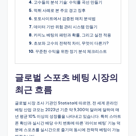
4.
고수들의 분석 기술: 수익률 곡선 만들기
5.
먹튀 사례로 본 주요 경고 징후
6.
토토사이트에서 검증된 매치 분석법
7.
데이터 기반 위험 관리 시스템 만들기
8.
카지노 베팅의 패턴과 확률, 그리고 실전 적용
9.
초보와 고수의 전략적 차이, 무엇이 다른가?
10.
꾸준한 수익을 위한 정기 분석 체크리스트
글로벌 스포츠 베팅 시장의
최근 흐름
글로벌 시장 조사 기관인 Statista에 따르면, 전 세계 온라인
베팅 산업 규모는 2023년 기준 약 9,300억 달러에 달하며 매
년 평균 10% 이상의 성장률을 나타내고 있습니다. 특히 스마트
폰 확산과 실시간 배당 수치 변화에 따른 ‘라이브 베팅’ 기능 덕
분에 스포츠를 실시간으로 즐기며 동시에 전략적 베팅이 가능