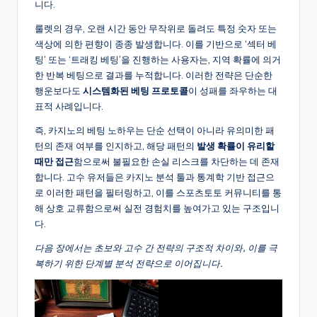
니다.
룰렛의 경우, 오랜 시간 동안 무작위로 돌려도 특정 숫자 또는
색상에 의한 편향이 종종 발생합니다. 이를 기반으로 ‘섹터 베
팅’ 또는 ‘트래킹 베팅’을 진행하는 사용자는, 지역 확률에 의거
한 반복 베팅으로 결과를 누적합니다. 이러한 전략은 단순한
행운보다도
시스템화된 베팅 프로토콜
이 성패를 좌우하는 대
표적 사례입니다.
즉, 카지노의 베팅 노하우는 단순 선택이 아니라 유의미한 패
턴의 존재 여부를 인지하고, 해당 패턴의
발생 확률이 유리할
때만 접근
함으로써 불필요한 손실 리스크를 차단하는 데 존재
합니다. 고수 유저들은 카지노 분석 툴과 통계학 기반 접근으
로 이러한 패턴을 필터링하고, 이를 스포츠토토 커뮤니티를 통
해 상호 교류함으로써 실전 경험치를 높여가고 있는 구조입니
다.
다음 장에서는 초보와 고수 간 전략의 구조적 차이와, 이를 극
복하기 위한 단계별 분석 전략으로 이어집니다.