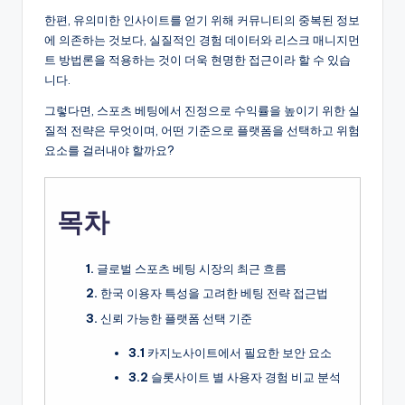
한편, 유의미한 인사이트를 얻기 위해 커뮤니티의 중복된 정보
에 의존하는 것보다, 실질적인 경험 데이터와 리스크 매니지먼
트 방법론을 적용하는 것이 더욱 현명한 접근이라 할 수 있습
니다.
그렇다면, 스포츠 베팅에서 진정으로 수익률을 높이기 위한 실
질적 전략은 무엇이며, 어떤 기준으로 플랫폼을 선택하고 위험
요소를 걸러내야 할까요?
목차
1.
글로벌 스포츠 베팅 시장의 최근 흐름
2.
한국 이용자 특성을 고려한 베팅 전략 접근법
3.
신뢰 가능한 플랫폼 선택 기준
3.1
카지노사이트에서 필요한 보안 요소
3.2
슬롯사이트 별 사용자 경험 비교 분석