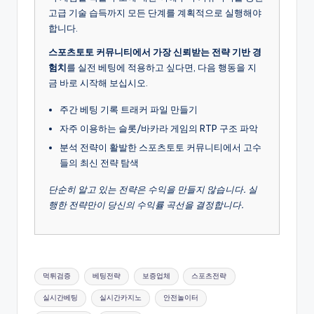
고급 기술 습득까지 모든 단계를 계획적으로 실행해야
합니다.
스포츠토토 커뮤니티에서 가장 신뢰받는 전략 기반 경
험치
를 실전 베팅에 적용하고 싶다면, 다음 행동을 지
금 바로 시작해 보십시오.
주간 베팅 기록 트래커 파일 만들기
자주 이용하는 슬롯/바카라 게임의 RTP 구조 파악
분석 전략이 활발한 스포츠토토 커뮤니티에서 고수
들의 최신 전략 탐색
단순히 알고 있는 전략은 수익을 만들지 않습니다. 실
행한 전략만이 당신의 수익률 곡선을 결정합니다.
Tags:
먹튀검증
베팅전략
보증업체
스포츠전략
실시간베팅
실시간카지노
안전놀이터