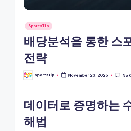
Posted
SportsTip
in
배당분석을 통한 스포
전략
sportstip
November 23, 2025
No 
Posted
by
데이터로 증명하는 수
해법