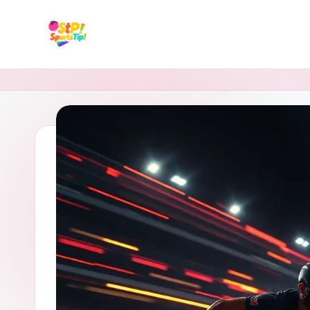
Skip
to
스
content
포
츠
팁