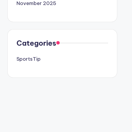
November 2025
Categories
SportsTip