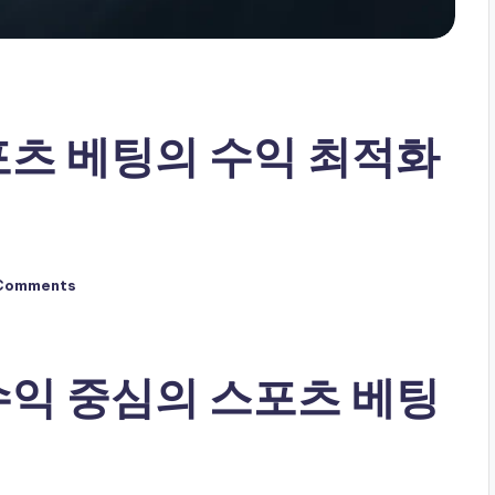
츠 베팅의 수익 최적화
Comments
익 중심의 스포츠 베팅