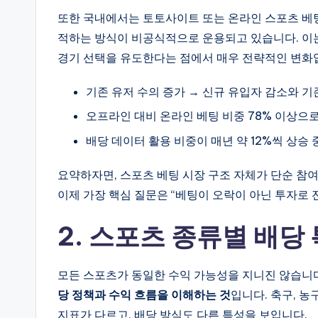
또한 국내에서는 토토사이트 또는 온라인 스포츠 베팅 플랫폼에
적하는 방식이 비공식적으로 운용되고 있습니다. 이는 
경기 선택을 유도한다는 점에서 매우 전략적인 변화
기존 유저 수의 증가 → 신규 유입자 감소와 기
오프라인 대비 온라인 베팅 비중 78% 이상으
배당 데이터 활용 비중이 매년 약 12%씩 상승 
요약하자면, 스포츠 베팅 시장 구조 자체가 단순 참
이제 가장 핵심 질문은 “베팅이 오락이 아닌 투자로
2. 스포츠 종류별 배당
모든 스포츠가 동일한 수익 가능성을 지니진 않습니다
당 정책과 수익 흐름을 이해하는 것
입니다. 축구, 농
지표가 다르고, 배당 방식도 다른 특성을 보입니다.