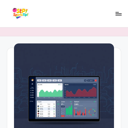
Skip
to
스
content
포
츠
팁