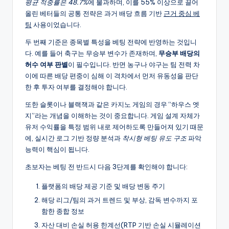
평균 적중률은 48.7%
에 불과하며, 이를 55% 이상으로 끌어
올린 베터들의 공통 전략은 과거 배당 흐름 기반
근거 중심 베
팅
사용이었습니다.
두 번째 기준은 종목별 특성을 베팅 전략에 반영하는 것입니
다. 예를 들어 축구는 무승부 변수가 존재하며,
무승부 배당의
허수 여부 판별
이 필수입니다. 반면 농구나 야구는 팀 전력 차
이에 따른 배당 편중이 심해 이 격차에서 먼저 유동성을 판단
한 후 투자 여부를 결정해야 합니다.
또한 슬롯이나 블랙잭과 같은 카지노 게임의 경우 “하우스 엣
지”라는 개념을 이해하는 것이 중요합니다. 게임 설계 자체가
유저 수익률을 특정 범위 내로 제어하도록 만들어져 있기 때문
에, 실시간 로그 기반 정량 분석과
착시형 베팅 유도 구조
파악
능력이 핵심이 됩니다.
초보자는 베팅 전 반드시 다음 3단계를 확인해야 합니다:
플랫폼의 배당 제공 기준 및 배당 변동 주기
해당 리그/팀의 과거 트렌드 및 부상, 감독 변수까지 포
함한 종합 정보
자산 대비 손실 허용 한계선(RTP 기반 손실 시뮬레이션