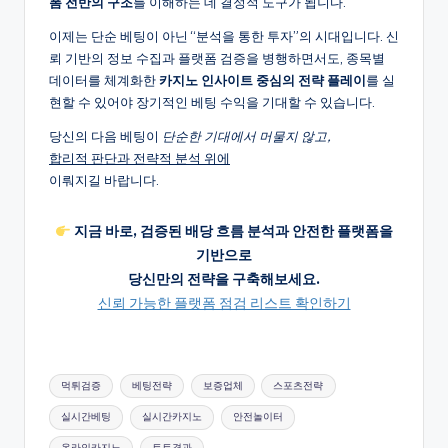
폼 전반의 구조
를 이해하는 데 결정적 도구가 됩니다.
이제는 단순 베팅이 아닌 “분석을 통한 투자”의 시대입니다. 신
뢰 기반의 정보 수집과 플랫폼 검증을 병행하면서도, 종목별
데이터를 체계화한
카지노 인사이트 중심의 전략 플레이
를 실
현할 수 있어야 장기적인 베팅 수익을 기대할 수 있습니다.
당신의 다음 베팅이
단순한 기대에서 머물지 않고,
합리적 판단과 전략적 분석 위에
이뤄지길 바랍니다.
지금 바로, 검증된 배당 흐름 분석과 안전한 플랫폼을
기반으로
당신만의 전략을 구축해보세요.
신뢰 가능한 플랫폼 점검 리스트 확인하기
Tags:
먹튀검증
베팅전략
보증업체
스포츠전략
실시간베팅
실시간카지노
안전놀이터
온라인카지노
토토결과