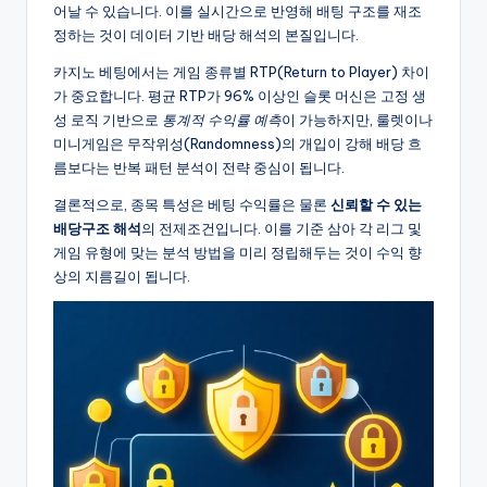
어날 수 있습니다. 이를 실시간으로 반영해 배팅 구조를 재조
정하는 것이 데이터 기반 배당 해석의 본질입니다.
카지노 베팅에서는 게임 종류별 RTP(Return to Player) 차이
가 중요합니다. 평균 RTP가 96% 이상인 슬롯 머신은 고정 생
성 로직 기반으로
통계적 수익률 예측
이 가능하지만, 룰렛이나
미니게임은 무작위성(Randomness)의 개입이 강해 배당 흐
름보다는 반복 패턴 분석이 전략 중심이 됩니다.
결론적으로, 종목 특성은 베팅 수익률은 물론
신뢰할 수 있는
배당구조 해석
의 전제조건입니다. 이를 기준 삼아 각 리그 및
게임 유형에 맞는 분석 방법을 미리 정립해두는 것이 수익 향
상의 지름길이 됩니다.