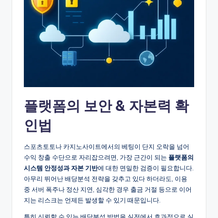
플랫폼의 보안 & 자본력 확
인법
스포츠토토나 카지노사이트에서의 베팅이 단지 오락을 넘어
수익 창출 수단으로 자리잡으려면, 가장 근간이 되는
플랫폼의
시스템 안정성과 자본 기반
에 대한 면밀한 검증이 필요합니다.
아무리 뛰어난 배당분석 전략을 갖추고 있다 하더라도, 이용
중 서버 폭주나 정산 지연, 심각한 경우 출금 거절 등으로 이어
지는 리스크는 언제든 발생할 수 있기 때문입니다.
특히
신뢰할 수 있는 배당분석 방법
을 실전에서 효과적으로 실