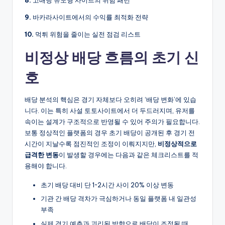
8.
고배당 유도형 사이트의 위험 패턴
9.
바카라사이트에서의 수익률 최적화 전략
10.
먹튀 위험을 줄이는 실전 점검 리스트
비정상 배당 흐름의 초기 신
호
배당 분석의 핵심은 경기 자체보다 오히려 ‘배당 변화’에 있습
니다. 이는 특히 사설 토토사이트에서 더 두드러지며, 유저를
속이는 설계가 구조적으로 반영될 수 있어 주의가 필요합니다.
보통 정상적인 플랫폼의 경우 초기 배당이 공개된 후 경기 전
시간이 지날수록 점진적인 조정이 이뤄지지만,
비정상적으로
급격한 변동
이 발생할 경우에는 다음과 같은 체크리스트를 적
용해야 합니다.
초기 배당 대비 단 1~2시간 사이 20% 이상 변동
기관 간 배당 격차가 극심하거나 동일 플랫폼 내 일관성
부족
실제 경기 예측과 괴리된 방향으로 배당이 조정될 때