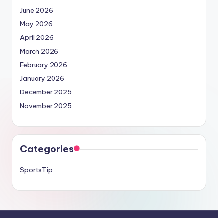
June 2026
May 2026
April 2026
March 2026
February 2026
January 2026
December 2025
November 2025
Categories
SportsTip