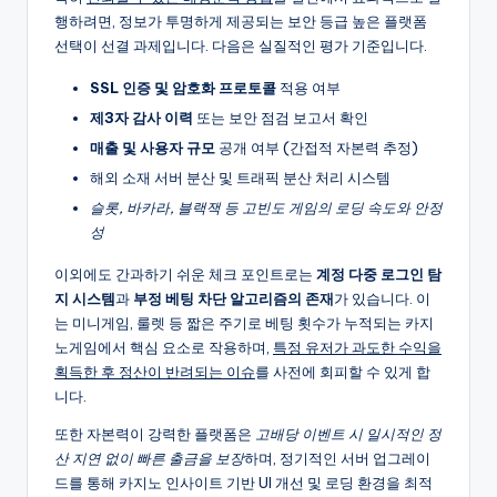
행하려면, 정보가 투명하게 제공되는 보안 등급 높은 플랫폼
선택이 선결 과제입니다. 다음은 실질적인 평가 기준입니다.
SSL 인증 및 암호화 프로토콜
적용 여부
제3자 감사 이력
또는 보안 점검 보고서 확인
매출 및 사용자 규모
공개 여부 (간접적 자본력 추정)
해외 소재 서버 분산 및 트래픽 분산 처리 시스템
슬롯, 바카라, 블랙잭 등 고빈도 게임의 로딩 속도와 안정
성
이외에도 간과하기 쉬운 체크 포인트로는
계정 다중 로그인 탐
지 시스템
과
부정 베팅 차단 알고리즘의 존재
가 있습니다. 이
는 미니게임, 룰렛 등 짧은 주기로 베팅 횟수가 누적되는 카지
노게임에서 핵심 요소로 작용하며,
특정 유저가 과도한 수익을
획득한 후 정산이 반려되는 이슈
를 사전에 회피할 수 있게 합
니다.
또한 자본력이 강력한 플랫폼은
고배당 이벤트 시 일시적인 정
산 지연 없이 빠른 출금을 보장
하며, 정기적인 서버 업그레이
드를 통해 카지노 인사이트 기반 UI 개선 및 로딩 환경을 최적