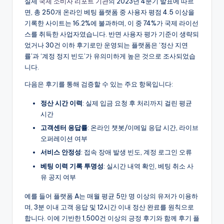
실제
국제 소비자 리포트 기관
의 2023년 4분기 발표에 따르
면, 총 250개 온라인 베팅 플랫폼 중 사용자 평점 4.5 이상을
기록한 사이트는 16.2%에 불과하며, 이 중 74%가 국제 라이선
스를 취득한 사업자였습니다. 반면 사용자 평가 기준이 생략되
었거나 30건 이하 후기로만 운영되는 플랫폼은 ‘정산 지연
률’과 ‘계정 정지 빈도’가 유의미하게 높은 것으로 조사되었습
니다.
다음은 후기를 통해 검증할 수 있는 주요 항목입니다:
정산 시간 이력
: 실제 입금 요청 후 처리까지 걸린 평균
시간
고객센터 응답률
: 온라인 챗봇/이메일 응답 시간, 라이브
오퍼레이션 여부
서비스 안정성
: 접속 장애 발생 빈도, 계정 로그인 오류
베팅 이력 기록 투명성
: 실시간 내역 확인, 베팅 취소 사
유 공지 여부
예를 들어 플랫폼 A는 매월 평균 5만 명 이상의 유저가 이용하
며, 3분 이내 고객 응답 및 12시간 이내 정산 완료를 원칙으로
합니다. 이에 기반한 1,500건 이상의 긍정 후기와 함께 후기 플