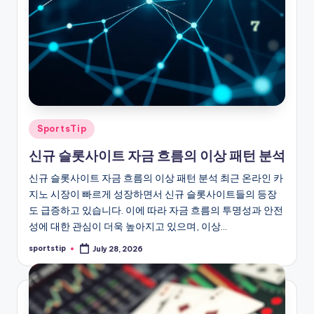
Posted
SportsTip
in
신규 슬롯사이트 자금 흐름의 이상 패턴 분석
신규 슬롯사이트 자금 흐름의 이상 패턴 분석 최근 온라인 카
지노 시장이 빠르게 성장하면서 신규 슬롯사이트들의 등장
도 급증하고 있습니다. 이에 따라 자금 흐름의 투명성과 안전
성에 대한 관심이 더욱 높아지고 있으며, 이상…
sportstip
July 28, 2026
Posted
by