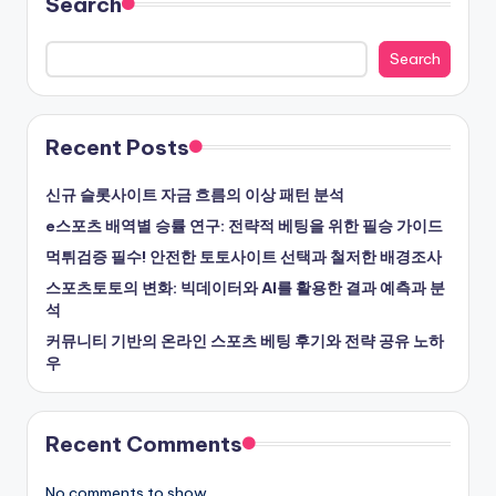
Search
Search
Recent Posts
신규 슬롯사이트 자금 흐름의 이상 패턴 분석
e스포츠 배역별 승률 연구: 전략적 베팅을 위한 필승 가이드
먹튀검증 필수! 안전한 토토사이트 선택과 철저한 배경조사
스포츠토토의 변화: 빅데이터와 AI를 활용한 결과 예측과 분
석
커뮤니티 기반의 온라인 스포츠 베팅 후기와 전략 공유 노하
우
Recent Comments
No comments to show.