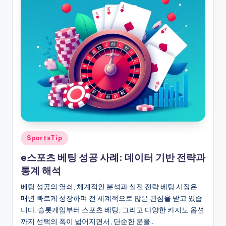
Posted
SportsTip
in
e스포츠 베팅 성공 사례: 데이터 기반 전략과
통계 해석
베팅 성공의 열쇠, 체계적인 분석과 실전 전략 베팅 시장은
매년 빠르게 성장하며 전 세계적으로 많은 관심을 받고 있습
니다. 슬롯게임부터 스포츠 베팅, 그리고 다양한 카지노 옵션
까지 선택의 폭이 넓어지면서, 단순한 운을…