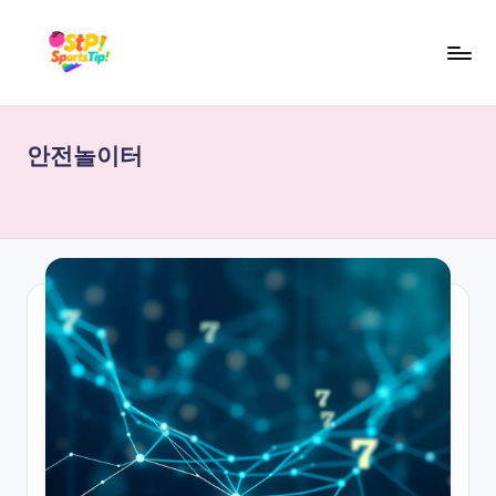
Skip
to
스
content
포
안전놀이터
츠
팁