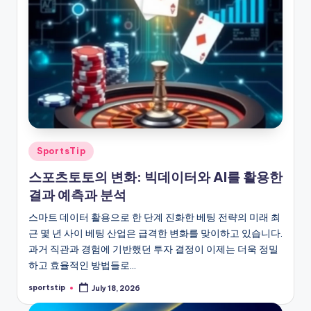
Posted
SportsTip
in
스포츠토토의 변화: 빅데이터와 AI를 활용한
결과 예측과 분석
스마트 데이터 활용으로 한 단계 진화한 베팅 전략의 미래 최
근 몇 년 사이 베팅 산업은 급격한 변화를 맞이하고 있습니다.
과거 직관과 경험에 기반했던 투자 결정이 이제는 더욱 정밀
하고 효율적인 방법들로…
sportstip
July 18, 2026
Posted
by