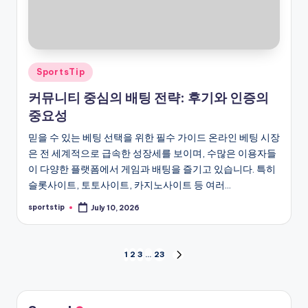
Posted
SportsTip
in
커뮤니티 중심의 배팅 전략: 후기와 인증의
중요성
믿을 수 있는 베팅 선택을 위한 필수 가이드 온라인 베팅 시장
은 전 세계적으로 급속한 성장세를 보이며, 수많은 이용자들
이 다양한 플랫폼에서 게임과 배팅을 즐기고 있습니다. 특히
슬롯사이트, 토토사이트, 카지노사이트 등 여러…
sportstip
July 10, 2026
Posted
by
Posts
1
2
3
…
23
NEXT
PAGE
pagination